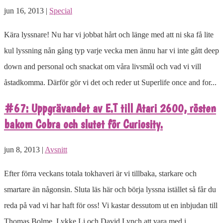
jun 16, 2013 |
Special
Kära lyssnare! Nu har vi jobbat hårt och länge med att ni ska få lite
kul lyssning nån gång typ varje vecka men ännu har vi inte gått deep
down and personal och snackat om våra livsmål och vad vi vill
åstadkomma. Därför gör vi det och reder ut Superlife once and for...
#67: Uppgrävandet av E.T till Atari 2600, rösten
bakom Cobra och slutet för Curiosity.
jun 8, 2013 |
Avsnitt
Efter förra veckans totala tokhaveri är vi tillbaka, starkare och
smartare än någonsin. Sluta läs här och börja lyssna istället så får du
reda på vad vi har haft för oss! Vi kastar dessutom ut en inbjudan till
Thomas Bolme, Lykke Li och David Lynch att vara med i...