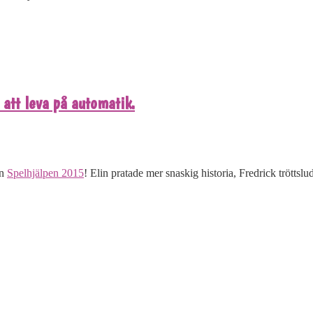
att leva på automatik.
ån
Spelhjälpen 2015
! Elin pratade mer snaskig historia, Fredrick trötts