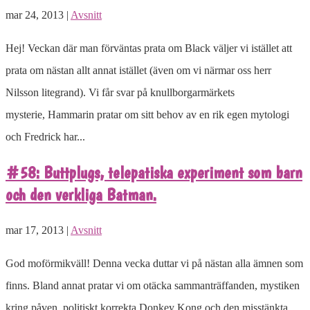
mar 24, 2013 |
Avsnitt
Hej! Veckan där man förväntas prata om Black väljer vi istället att
prata om nästan allt annat istället (även om vi närmar oss herr
Nilsson litegrand). Vi får svar på knullborgarmärkets
mysterie, Hammarin pratar om sitt behov av en rik egen mytologi
och Fredrick har...
#58: Buttplugs, telepatiska experiment som barn
och den verkliga Batman.
mar 17, 2013 |
Avsnitt
God moförmikväll! Denna vecka duttar vi på nästan alla ämnen som
finns. Bland annat pratar vi om otäcka sammanträffanden, mystiken
kring påven, politiskt korrekta Donkey Kong och den misstänkta