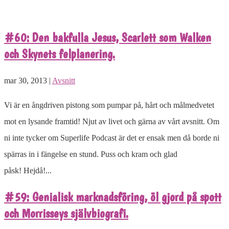
#60: Den bakfulla Jesus, Scarlett som Walken
och Skynets felplanering.
mar 30, 2013 |
Avsnitt
Vi är en ångdriven pistong som pumpar på, hårt och målmedvetet
mot en lysande framtid! Njut av livet och gärna av vårt avsnitt. Om
ni inte tycker om Superlife Podcast är det er ensak men då borde ni
spärras in i fängelse en stund. Puss och kram och glad
påsk! Hejdå!...
#59: Genialisk marknadsföring, öl gjord på spott
och Morrisseys självbiografi.