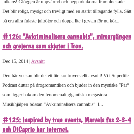
julkaos! Glöggen är uppvärmd och pepparkakorna framplockade.
Det blir roligt, mysigt och trevligt med en starkt tilltagande fylla. Sätt
på era allra fulaste jultröjor och doppa lite i grytan för nu kör...
#126: ”Avkriminalisera cannabis”, mimargängen
och grejerna som skjuter i Tron.
Dec 15, 2014 |
Avsnitt
Den här veckan blir det ett lite kontroversiellt avsnitt! Vi i Superlife
Podcast duttar på drogromantiken och bjuder in den mystiske ”Pär”
som ligger bakom den fenomenalt gigantiska megastora
Musikhjälpen-bössan ”Avkriminalisera cannabis”. I...
#125: Inspired by true events, Marvels fas 2-3-4
och DiCaprio har internet.