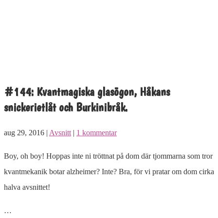
#144: Kvantmagiska glasögon, Håkans
snickerietlåt och Burkinibråk.
aug 29, 2016 |
Avsnitt
|
1 kommentar
Boy, oh boy! Hoppas inte ni tröttnat på dom där tjommarna som tror
kvantmekanik botar alzheimer? Inte? Bra, för vi pratar om dom cirka
halva avsnittet!
…